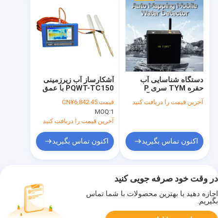
دستگاه شناسایی آب
آشکارساز آب زیرزمینی
حفره TYM سری P
PQWT-TC150 با عمق
دستگاه شناسایی آب
تشخیص 150 متر، صفحه
آخرین قیمت را دریافت کنید
قیمت:
CN¥6,842.45
زیرزمینی موبایل
نمایش لمسی 7 اینچی و
MOQ:
1
باتری لیتیومی قابل شارژ
آخرین قیمت را دریافت کنید
اکنون تماس بگیرید
اکنون تماس بگیرید
در وقت خود صرفه جویی کنید
اجازه دهید با بهترین محصولات با شما تماس
بگیریم.