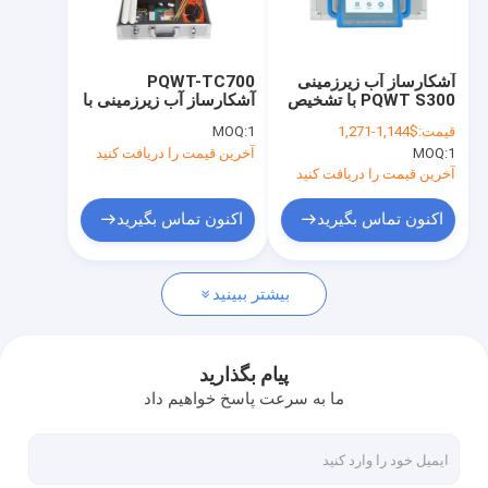
تور کارخانه
کنترل کیفیت
آشکارساز آب زیرزمینی
PQWT-TC700
PQWT S300 با تشخیص
آشکارساز آب زیرزمینی با
با ما تماس بگیرید
الکترومغناطیسی چند
عمق 600 متر با نقشه
قیمت:
$1,144-1,271
1
MOQ:
کاناله و پشتیبانی OEM
برداری خودکار و صفحه
1
MOQ:
آخرین قیمت را دریافت کنید
برای حفاری چاه
نمایش لمسی LCD
اخبار
آخرین قیمت را دریافت کنید
پرونده ها
اکنون تماس بگیرید
اکنون تماس بگیرید
بیشتر ببینید
نشت یاب خط لوله آب
ردیاب آب PQWT
پیام بگذارید
ما به سرعت پاسخ خواهیم داد
مانیتور نشت شبکه لوله
تجهیزات اکتشاف زمین شناسی