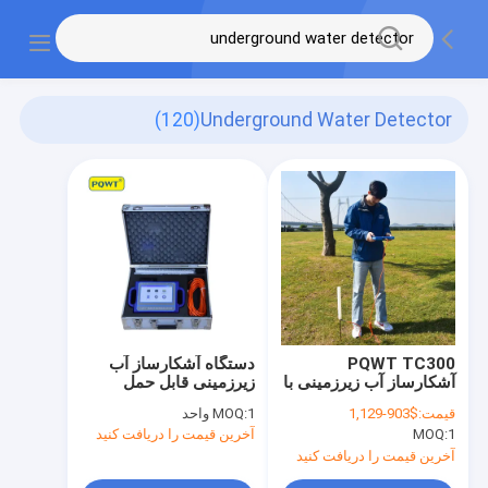
(120)
Underground Water Detector
PQWT TC300
دستگاه آشکارساز آب
آشکارساز آب زیرزمینی با
زیرزمینی قابل حمل
عمق 300 متر با صفحه
PQWT-S500 نقشه
قیمت:
$903-1,129
1 واحد
MOQ:
نمایش لمسی 7 اینچی و
برداری خودکار عمق 500
1
MOQ:
آخرین قیمت را دریافت کنید
نقشه برداری خودکار
متر
آخرین قیمت را دریافت کنید