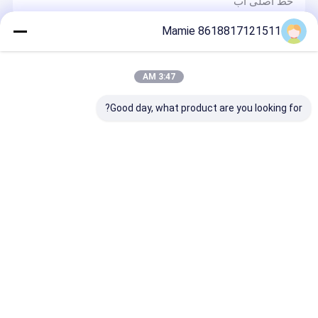
خط اصلی آب
نشت یاب آب لوله کشی
Mamie 8618817121511
ردیاب صدای نشت آب
دستگاه تشخیص آب
نشت یاب لوله آب اولتراسونیک
3:47 AM
سری TYM-A دستگاه تشخیص نشت آب در فضای باز داخلی
دیواره های لوله کشی لوله های زیرزمینی
تشخیص نشت آب زیرزمینی
Good day, what product are you looking for?
دستگاه شناسایی آب حفره TYM سری P دستگاه شناسایی
آب زیرزمینی موبایل
مکان یاب لوله های زیرزمینی
دستگاه سنجش آب زیرزمینی سری TYM S
تشخیص انسداد لوله
TYM سری D 500m آب یاب چاه زیرزمینی 16 کانال
تجهیزات زمین شناسی
دستگاه تشخیص آب
نشت یاب خط لوله آب
نشت یاب آکوستیک آب PQWT L4000 نشت یاب هوشمند
زیرزمینی آب