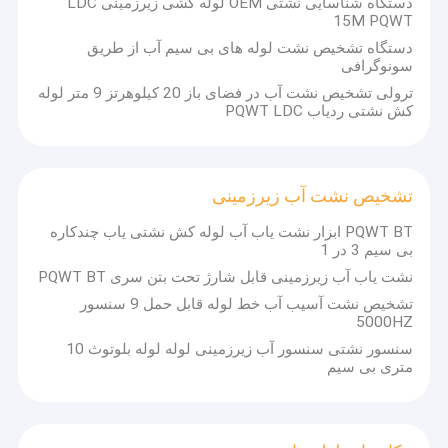
دستگاه شناسایی نشتی OEM لوله کشی زیرزمینی LDC
15M PQWT
دستگاه تشخیص نشت لوله های بی سیم آب از طریق
سونوگرافی
ترولی تشخیص نشت آب در فضای باز 20 کیلوهرتز 9 متر لوله
کش نشتی ردیاب PQWT LDC
تشخیص نشت آب زیرزمینی
PQWT BT ابزار نشت یاب آب لوله کش نشتی یاب چندکاره
بی سیم 3 در 1
نشت یاب آب زیرزمینی قابل شارژ تحت بتن سری PQWT BT
تشخیص نشت آسیب آب خط لوله قابل حمل 9 سنسور
5000HZ
خانه
سنسور نشتی سنسور آب زیرزمینی لوله لوله بلوتوث 10
PQWT یک موسسه تحقیقاتی است که در زمینه تحقیق و توسعه
متری بی سیم
دستگاه‌های تشخیص نشت آب و تجهیزات اکتشاف زمین‌شناسی تخصص
محصولات
دارد.
درباره ما
موسسه تجهیزات اکتشاف زمین‌شناسی هونان پوکی و موسسه تحقیقات
محیط زیست آبی هونان پوکی در می 2006 تاسیس شدند. موسسات پوکی