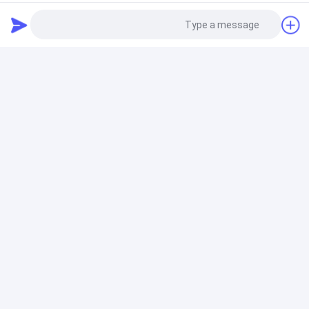
ردیاب آب PQWT
دستگاه ردیاب مواد معدنی زیرزمینی طلایی PQWT-
WT1200 با سنسور عمق 1500 متر
Photo
تجهیزات اکتشاف زمین شناسی
Video Call
تجهیزات اکتشاف زمین شناسی قابل حمل 50 متر دارای
گواهی ISO CE
Audio Call
نشت یاب آب لوله کشی
سیستم تشخیص نشت آب اصلی 10000 هرتز PQWT L50
سنسور نشت آب Smartthings