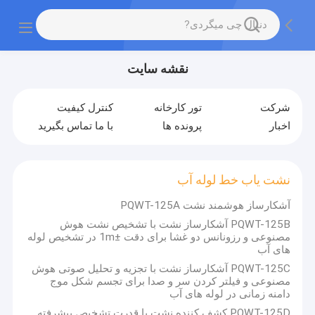
نقشه سایت
شرکت
تور کارخانه
کنترل کیفیت
اخبار
پرونده ها
با ما تماس بگیرید
نشت یاب خط لوله آب
آشکارساز هوشمند نشت PQWT-125A
PQWT-125B آشکارساز نشت با تشخیص نشت هوش
مصنوعی و رزونانس دو غشا برای دقت ±1m در تشخیص لوله
های آب
PQWT-125C آشکارساز نشت با تجزیه و تحلیل صوتی هوش
مصنوعی و فیلتر کردن سر و صدا برای تجسم شکل موج
دامنه زمانی در لوله های آب
PQWT-125D کشف کننده نشت با قدرت تشخیص پیشرفته