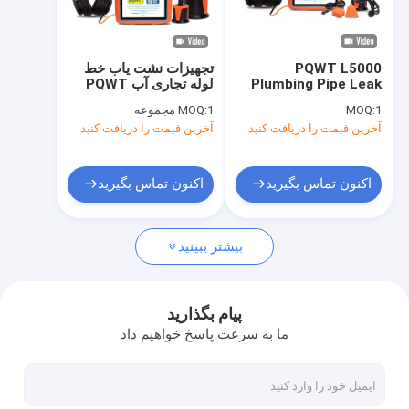
تور کارخانه
کنترل کیفیت
PQWT L5000
تجهیزات نشت یاب خط
Plumbing Pipe Leak
لوله تجاری آب PQWT
با ما تماس بگیرید
L6000
Detector for Pipes
1
MOQ:
1 مجموعه
MOQ:
2w گواهینامه CE ISO
آخرین قیمت را دریافت کنید
آخرین قیمت را دریافت کنید
اخبار
پرونده ها
اکنون تماس بگیرید
اکنون تماس بگیرید
بیشتر ببینید
نشت یاب خط لوله آب
ردیاب آب PQWT
پیام بگذارید
ما به سرعت پاسخ خواهیم داد
مانیتور نشت شبکه لوله
تجهیزات اکتشاف زمین شناسی