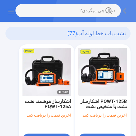
نشت یاب خط لوله آب
(77)
PQWT-125B آشکارساز
آشکارساز هوشمند نشت
نشت با تشخیص نشت
PQWT-125A
هوش مصنوعی و
آخرین قیمت را دریافت کنید
آخرین قیمت را دریافت کنید
رزونانس دو غشا برای
دقت ±1m در تشخیص
لوله های آب