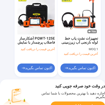
تجهیزات نشت یاب خط
PQWT-125E آشکارساز
لوله نارنجی آب زیرزمینی
فاضلاب پرچمدار با نمایش
5 متر PQWT L2000
موج در زمان واقعی فیلتر
1
MOQ:
آخرین قیمت را دریافت کنید
سازی نویز و تجزیه و
آخرین قیمت را دریافت کنید
تحلیل هوشمند لبه برای
لوله کشی آب
اکنون تماس بگیرید
اکنون تماس بگیرید
در وقت خود صرفه جویی کنید
اجازه دهید با بهترین محصولات با شما تماس
بگیریم.