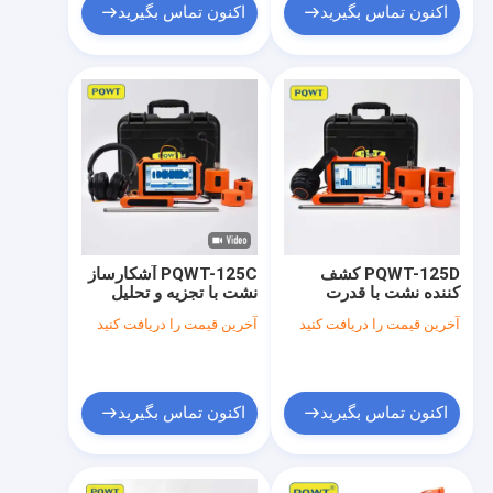
اکنون تماس بگیرید
اکنون تماس بگیرید
PQWT-125D کشف
PQWT-125C آشکارساز
کننده نشت با قدرت
نشت با تجزیه و تحلیل
تشخیص پیشرفته
صوتی هوش مصنوعی و
آخرین قیمت را دریافت کنید
آخرین قیمت را دریافت کنید
استخراج چند بعدی ویژگی
فیلتر کردن سر و صدا
و رزونانس حفره صوتی
برای تجسم شکل موج
دامنه زمانی در لوله های
آب
اکنون تماس بگیرید
اکنون تماس بگیرید