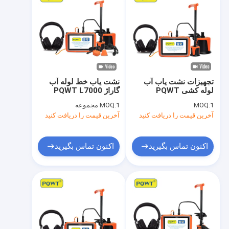
تجهیزات نشت یاب آب
نشت یاب خط لوله آب
لوله کشی PQWT
گاراژ PQWT L7000
L6000 صفحه نمایش
نشت یاب دیوار خشک
1
MOQ:
1 مجموعه
MOQ:
لمسی LCD 7 اینچی
کابینت
آخرین قیمت را دریافت کنید
آخرین قیمت را دریافت کنید
اکنون تماس بگیرید
اکنون تماس بگیرید
خانه
محصولات
درباره ما