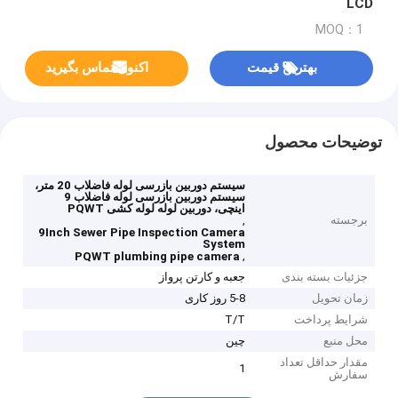
LCD
MOQ：1
بهترین قیمت
اکنون تماس بگیرید
توضیحات محصول
سیستم دوربین بازرسی لوله فاضلاب 20 متر،
سیستم دوربین بازرسی لوله فاضلاب 9
اینچی، دوربین لوله لوله کشی PQWT
برجسته
,
9Inch Sewer Pipe Inspection Camera
System
,
PQWT plumbing pipe camera
جزئیات بسته بندی
جعبه و کارتن پرواز
زمان تحویل
5-8 روز کاری
شرایط پرداخت
T/T
محل منبع
چین
مقدار حداقل تعداد
1
سفارش