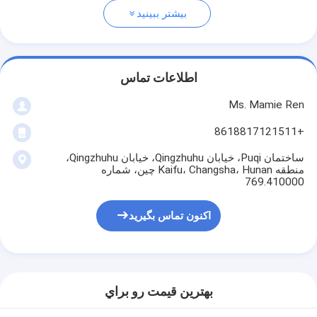
بیشتر ببینید
اطلاعات تماس
Ms. Mamie Ren
+8618817121511
ساختمان Puqi، خیابان Qingzhuhu، خیابان Qingzhuhu،
منطقه Kaifu، Changsha، Hunan چین، شماره
769.410000
اکنون تماس بگیرید
بهترين قيمت رو براي