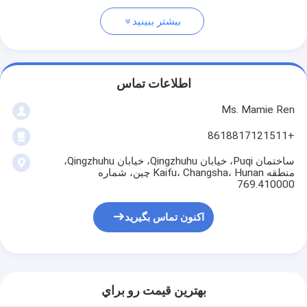
بیشتر ببینید
اطلاعات تماس
Ms. Mamie Ren
+8618817121511
ساختمان Puqi، خیابان Qingzhuhu، خیابان Qingzhuhu،
منطقه Kaifu، Changsha، Hunan چین، شماره
769.410000
اکنون تماس بگیرید
بهترين قيمت رو براي