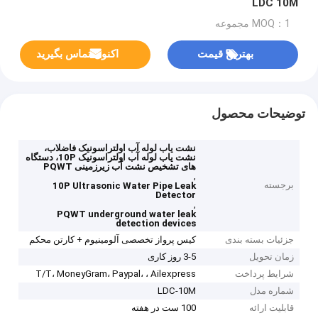
LDC 10M
MOQ：1 مجموعه
بهترین قیمت
اکنون تماس بگیرید
توضیحات محصول
نشت یاب لوله آب اولتراسونیک فاضلاب،
نشت یاب لوله آب اولتراسونیک 10P، دستگاه
های تشخیص نشت آب زیرزمینی PQWT
,
برجسته
10P Ultrasonic Water Pipe Leak
Detector
,
PQWT underground water leak
detection devices
جزئیات بسته بندی
کیس پرواز تخصصی آلومینیوم + کارتن محکم
زمان تحویل
3-5 روز کاری
شرایط پرداخت
T/T، MoneyGram، Paypal، ، Ailexpress
شماره مدل
LDC-10M
قابلیت ارائه
100 ست در هفته