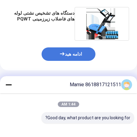
دستگاه های تشخیص نشتی لوله
های فاضلاب زیرزمینی PQWT
LDC 10M
ادامه هید
محصولات توصیه شده
Mamie 8618817121511
1:44 AM
Good day, what product are you looking for?